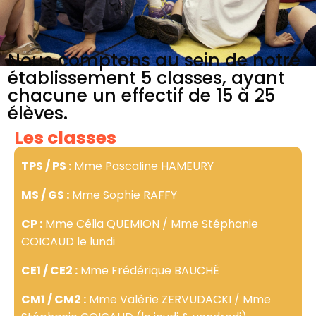
Nous comptons au sein de notre
établissement 5 classes, ayant
chacune un effectif de 15 à 25
élèves.
Les classes
TPS / PS :
Mme Pascaline HAMEURY
MS / GS :
Mme Sophie RAFFY
CP :
Mme Célia QUEMION / Mme Stéphanie
COICAUD le lundi
CE1 / CE2 :
Mme Frédérique BAUCHÉ
CM1 / CM2 :
Mme Valérie ZERVUDACKI / Mme