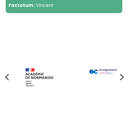
Factotum :
Vincent
4
5