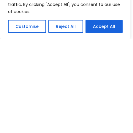
traffic. By clicking "Accept All", you consent to our use
Groupe Scolaire Saint-Vincent
of cookies.
25, rue Dumont D’Urville
76600 Le Havre
Customise
Reject All
Accept All
02 35 25 07 18
info@stvp.fr
Rechercher
20 ans de photos
$
Établissement
$
École
$
Lycée polyvalent