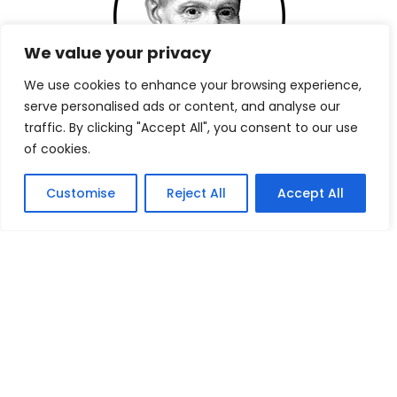
We value your privacy
We use cookies to enhance your browsing experience,
serve personalised ads or content, and analyse our
Saint-Vincent de Paul
traffic. By clicking "Accept All", you consent to our use
Tutelle des Filles de la Charité
of cookies.
Informations
Groupe Scolaire Saint-Vincent
Customise
Reject All
Accept All
25, rue Dumont D’Urville
76600 Le Havre
02 35 25 07 18
info@stvp.fr
Rechercher